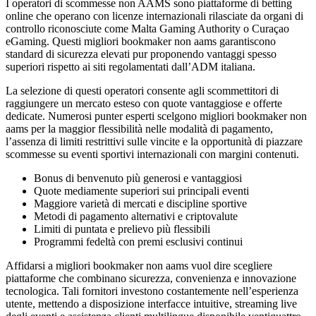
I operatori di scommesse non AAMS sono piattaforme di betting
online che operano con licenze internazionali rilasciate da organi di
controllo riconosciute come Malta Gaming Authority o Curaçao
eGaming. Questi migliori bookmaker non aams garantiscono
standard di sicurezza elevati pur proponendo vantaggi spesso
superiori rispetto ai siti regolamentati dall’ADM italiana.
La selezione di questi operatori consente agli scommettitori di
raggiungere un mercato esteso con quote vantaggiose e offerte
dedicate. Numerosi punter esperti scelgono migliori bookmaker non
aams per la maggior flessibilità nelle modalità di pagamento,
l’assenza di limiti restrittivi sulle vincite e la opportunità di piazzare
scommesse su eventi sportivi internazionali con margini contenuti.
Bonus di benvenuto più generosi e vantaggiosi
Quote mediamente superiori sui principali eventi
Maggiore varietà di mercati e discipline sportive
Metodi di pagamento alternativi e criptovalute
Limiti di puntata e prelievo più flessibili
Programmi fedeltà con premi esclusivi continui
Affidarsi a migliori bookmaker non aams vuol dire scegliere
piattaforme che combinano sicurezza, convenienza e innovazione
tecnologica. Tali fornitori investono costantemente nell’esperienza
utente, mettendo a disposizione interfacce intuitive, streaming live