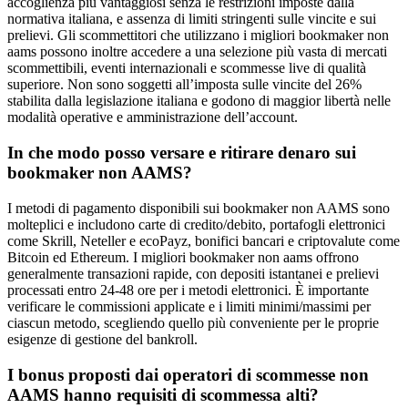
accoglienza più vantaggiosi senza le restrizioni imposte dalla
normativa italiana, e assenza di limiti stringenti sulle vincite e sui
prelievi. Gli scommettitori che utilizzano i migliori bookmaker non
aams possono inoltre accedere a una selezione più vasta di mercati
scommettibili, eventi internazionali e scommesse live di qualità
superiore. Non sono soggetti all’imposta sulle vincite del 26%
stabilita dalla legislazione italiana e godono di maggior libertà nelle
modalità operative e amministrazione dell’account.
In che modo posso versare e ritirare denaro sui
bookmaker non AAMS?
I metodi di pagamento disponibili sui bookmaker non AAMS sono
molteplici e includono carte di credito/debito, portafogli elettronici
come Skrill, Neteller e ecoPayz, bonifici bancari e criptovalute come
Bitcoin ed Ethereum. I migliori bookmaker non aams offrono
generalmente transazioni rapide, con depositi istantanei e prelievi
processati entro 24-48 ore per i metodi elettronici. È importante
verificare le commissioni applicate e i limiti minimi/massimi per
ciascun metodo, scegliendo quello più conveniente per le proprie
esigenze di gestione del bankroll.
I bonus proposti dai operatori di scommesse non
AAMS hanno requisiti di scommessa alti?