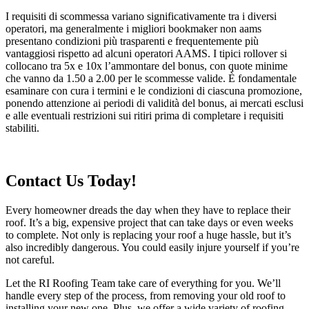
I requisiti di scommessa variano significativamente tra i diversi
operatori, ma generalmente i migliori bookmaker non aams
presentano condizioni più trasparenti e frequentemente più
vantaggiosi rispetto ad alcuni operatori AAMS. I tipici rollover si
collocano tra 5x e 10x l’ammontare del bonus, con quote minime
che vanno da 1.50 a 2.00 per le scommesse valide. È fondamentale
esaminare con cura i termini e le condizioni di ciascuna promozione,
ponendo attenzione ai periodi di validità del bonus, ai mercati esclusi
e alle eventuali restrizioni sui ritiri prima di completare i requisiti
stabiliti.
Contact Us Today!
Every homeowner dreads the day when they have to replace their
roof. It’s a big, expensive project that can take days or even weeks
to complete. Not only is replacing your roof a huge hassle, but it’s
also incredibly dangerous. You could easily injure yourself if you’re
not careful.
Let the RI Roofing Team take care of everything for you. We’ll
handle every step of the process, from removing your old roof to
installing your new one. Plus, we offer a wide variety of roofing