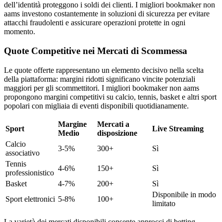
dell’identità proteggono i soldi dei clienti. I migliori bookmaker non
aams investono costantemente in soluzioni di sicurezza per evitare
attacchi fraudolenti e assicurare operazioni protette in ogni
momento.
Quote Competitive nei Mercati di Scommessa
Le quote offerte rappresentano un elemento decisivo nella scelta
della piattaforma: margini ridotti significano vincite potenziali
maggiori per gli scommettitori. I migliori bookmaker non aams
propongono margini competitivi su calcio, tennis, basket e altri sport
popolari con migliaia di eventi disponibili quotidianamente.
Margine
Mercati a
Sport
Live Streaming
Medio
disposizione
Calcio
3-5%
300+
Sì
associativo
Tennis
4-6%
150+
Sì
professionistico
Basket
4-7%
200+
Sì
Disponibile in modo
Sport elettronici
5-8%
100+
limitato
La varietà dei mercati disponibili consente approcci di betting