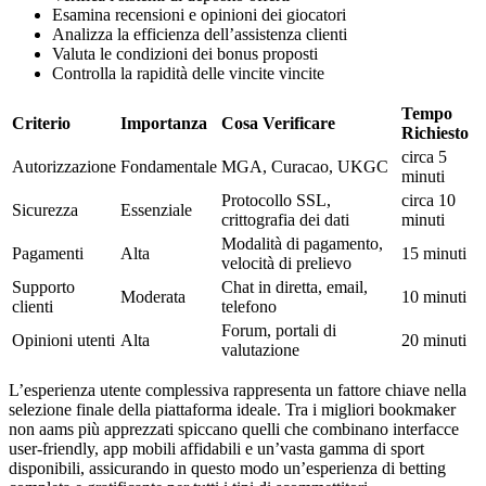
Esamina recensioni e opinioni dei giocatori
Analizza la efficienza dell’assistenza clienti
Valuta le condizioni dei bonus proposti
Controlla la rapidità delle vincite vincite
Tempo
Criterio
Importanza
Cosa Verificare
Richiesto
circa 5
Autorizzazione
Fondamentale
MGA, Curacao, UKGC
minuti
Protocollo SSL,
circa 10
Sicurezza
Essenziale
crittografia dei dati
minuti
Modalità di pagamento,
Pagamenti
Alta
15 minuti
velocità di prelievo
Supporto
Chat in diretta, email,
Moderata
10 minuti
clienti
telefono
Forum, portali di
Opinioni utenti
Alta
20 minuti
valutazione
L’esperienza utente complessiva rappresenta un fattore chiave nella
selezione finale della piattaforma ideale. Tra i migliori bookmaker
non aams più apprezzati spiccano quelli che combinano interfacce
user-friendly, app mobili affidabili e un’vasta gamma di sport
disponibili, assicurando in questo modo un’esperienza di betting