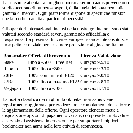
La selezione attenta tra i migliori bookmaker non aams prevede uno
studio accurato di numerosi aspetti, dalla tutela dei pagamenti alla
gamma di mercati. Ogni piattaforma dispone di specifiche funzioni
che la rendono adatta a particolari necessità.
Gli operatori internazionali inclusi nella nostra graduatoria sono stati
valutati secondo standard severi, garantendo affidabilità e
trasparenza. La presenza di licenze europee riconosciute costituisce
un aspetto essenziale per assicurare protezione ai giocatori italiani.
Bookmaker
Offerta di benvenuto
Licenza
Valutazione
Stake
Fino a €500 + Free Bet
Curaçao
9.5/10
Rabona
100% fino a €500
Curaçao
9.3/10
20Bet
100% con limite di €120
Curaçao
9.0/10
22Bet
100% fino a massimo €122
Curaçao
8.8/10
Megapari
100% fino a €100
Curaçao
8.7/10
La nostra classifica dei migliori bookmaker non aams viene
regolarmente aggiornata per evidenziare le cambiamenti del settore e
le aggiornamenti delle offerte. Ogni operatore elencato mette a
disposizione opzioni di pagamento variate, comprese le criptovalute,
e servizio di assistenza internazionale per supportare i migliori
bookmaker non aams nella loro attività di scommessa.