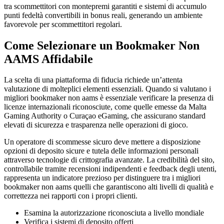
tra scommettitori con montepremi garantiti e sistemi di accumulo
punti fedeltà convertibili in bonus reali, generando un ambiente
favorevole per scommettitori regolari.
Come Selezionare un Bookmaker Non
AAMS Affidabile
La scelta di una piattaforma di fiducia richiede un’attenta
valutazione di molteplici elementi essenziali. Quando si valutano i
migliori bookmaker non aams è essenziale verificare la presenza di
licenze internazionali riconosciute, come quelle emesse da Malta
Gaming Authority o Curaçao eGaming, che assicurano standard
elevati di sicurezza e trasparenza nelle operazioni di gioco.
Un operatore di scommesse sicuro deve mettere a disposizione
opzioni di deposito sicure e tutela delle informazioni personali
attraverso tecnologie di crittografia avanzate. La credibilità del sito,
controllabile tramite recensioni indipendenti e feedback degli utenti,
rappresenta un indicatore prezioso per distinguere tra i migliori
bookmaker non aams quelli che garantiscono alti livelli di qualità e
correttezza nei rapporti con i propri clienti.
Esamina la autorizzazione riconosciuta a livello mondiale
Verifica i sistemi di deposito offerti