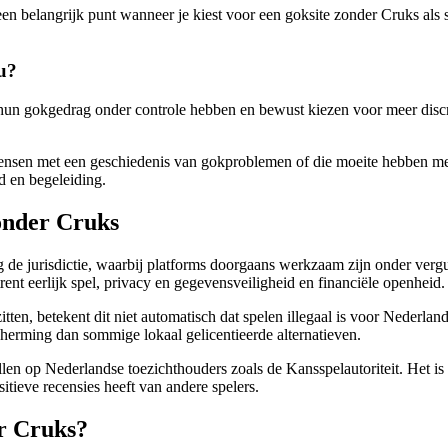
belangrijk punt wanneer je kiest voor een goksite zonder Cruks als s
u?
un gokgedrag onder controle hebben en bewust kiezen voor meer discret
sen met een geschiedenis van gokproblemen of die moeite hebben met 
id en begeleiding.
zonder Cruks
ng de jurisdictie, waarbij platforms doorgaans werkzaam zijn onder verg
rent eerlijk spel, privacy en gegevensveiligheid en financiële openheid.
tten, betekent dit niet automatisch dat spelen illegaal is voor Nederl
scherming dan sommige lokaal gelicentieerde alternatieven.
allen op Nederlandse toezichthouders zoals de Kansspelautoriteit. Het i
itieve recensies heeft van andere spelers.
er Cruks?