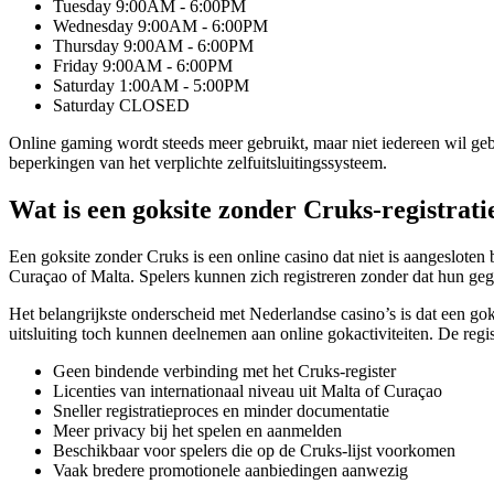
Tuesday 9:00AM - 6:00PM
Wednesday 9:00AM - 6:00PM
Thursday 9:00AM - 6:00PM
Friday 9:00AM - 6:00PM
Saturday 1:00AM - 5:00PM
Saturday CLOSED
Online gaming wordt steeds meer gebruikt, maar niet iedereen wil geb
beperkingen van het verplichte zelfuitsluitingssysteem.
Wat is een goksite zonder Cruks-registrati
Een goksite zonder Cruks is een online casino dat niet is aangesloten b
Curaçao of Malta. Spelers kunnen zich registreren zonder dat hun ge
Het belangrijkste onderscheid met Nederlandse casino’s is dat een gok
uitsluiting toch kunnen deelnemen aan online gokactiviteiten. De regi
Geen bindende verbinding met het Cruks-register
Licenties van internationaal niveau uit Malta of Curaçao
Sneller registratieproces en minder documentatie
Meer privacy bij het spelen en aanmelden
Beschikbaar voor spelers die op de Cruks-lijst voorkomen
Vaak bredere promotionele aanbiedingen aanwezig