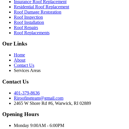
Insurance Roof Replacement
Residential Roof Replacement
Roof Damage Restoration
Roof Inspection
Roof Installation
Roof Repairs
Roof Replacements
Our Links
Home
About
Contact Us
Services Areas
Contact Us
401-379-8636
Riroofingteam@gmail.com
2465 W Shore Rd #6, Warwick, RI 02889
Opening Hours
Monday 9:00AM - 6:00PM