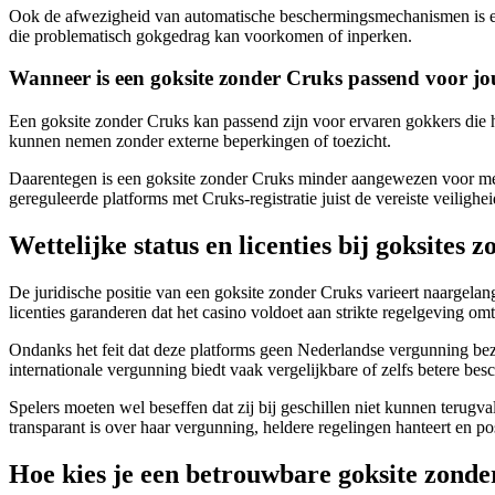
Ook de afwezigheid van automatische beschermingsmechanismen is een 
die problematisch gokgedrag kan voorkomen of inperken.
Wanneer is een goksite zonder Cruks passend voor jo
Een goksite zonder Cruks kan passend zijn voor ervaren gokkers die h
kunnen nemen zonder externe beperkingen of toezicht.
Daarentegen is een goksite zonder Cruks minder aangewezen voor men
gereguleerde platforms met Cruks-registratie juist de vereiste veilighe
Wettelijke status en licenties bij goksites 
De juridische positie van een goksite zonder Cruks varieert naargela
licenties garanderen dat het casino voldoet aan strikte regelgeving omt
Ondanks het feit dat deze platforms geen Nederlandse vergunning bezi
internationale vergunning biedt vaak vergelijkbare of zelfs betere be
Spelers moeten wel beseffen dat zij bij geschillen niet kunnen terugv
transparant is over haar vergunning, heldere regelingen hanteert en pos
Hoe kies je een betrouwbare goksite zond