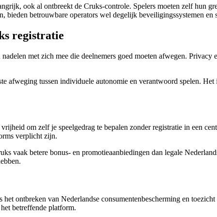
langrijk, ook al ontbreekt de Cruks-controle. Spelers moeten zelf hun
en, bieden betrouwbare operators wel degelijk beveiligingssystemen en
s registratie
n nadelen met zich mee die deelnemers goed moeten afwegen. Privacy en
e afweging tussen individuele autonomie en verantwoord spelen. Het is 
vrijheid om zelf je speelgedrag te bepalen zonder registratie in een cen
rms verplicht zijn.
ruks vaak betere bonus- en promotieaanbiedingen dan legale Nederlandse
hebben.
s is het ontbreken van Nederlandse consumentenbescherming en toezicht
 het betreffende platform.