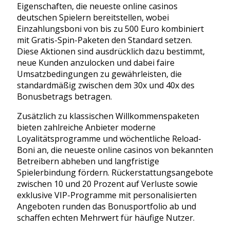
Eigenschaften, die neueste online casinos
deutschen Spielern bereitstellen, wobei
Einzahlungsboni von bis zu 500 Euro kombiniert
mit Gratis-Spin-Paketen den Standard setzen.
Diese Aktionen sind ausdrücklich dazu bestimmt,
neue Kunden anzulocken und dabei faire
Umsatzbedingungen zu gewährleisten, die
standardmäßig zwischen dem 30x und 40x des
Bonusbetrags betragen.
Zusätzlich zu klassischen Willkommenspaketen
bieten zahlreiche Anbieter moderne
Loyalitätsprogramme und wöchentliche Reload-
Boni an, die neueste online casinos von bekannten
Betreibern abheben und langfristige
Spielerbindung fördern. Rückerstattungsangebote
zwischen 10 und 20 Prozent auf Verluste sowie
exklusive VIP-Programme mit personalisierten
Angeboten runden das Bonusportfolio ab und
schaffen echten Mehrwert für häufige Nutzer.