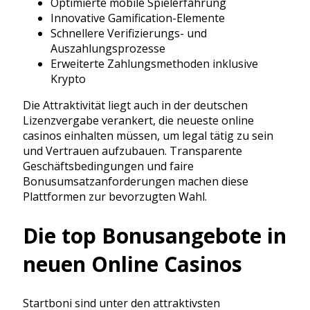
Optimierte mobile Spielerfahrung
Innovative Gamification-Elemente
Schnellere Verifizierungs- und
Auszahlungsprozesse
Erweiterte Zahlungsmethoden inklusive
Krypto
Die Attraktivität liegt auch in der deutschen
Lizenzvergabe verankert, die neueste online
casinos einhalten müssen, um legal tätig zu sein
und Vertrauen aufzubauen. Transparente
Geschäftsbedingungen und faire
Bonusumsatzanforderungen machen diese
Plattformen zur bevorzugten Wahl.
Die top Bonusangebote in
neuen Online Casinos
Startboni sind unter den attraktivsten