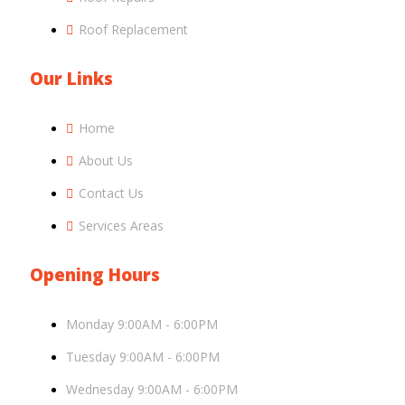
Roof Replacement
Our Links
Home
About Us
Contact Us
Services Areas
Opening Hours
Monday 9:00AM - 6:00PM
Tuesday 9:00AM - 6:00PM
Wednesday 9:00AM - 6:00PM