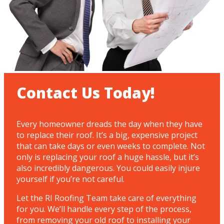
Contact Us Today!
Every homeowner dreads the day when they have
to replace their roof. It’s a big, expensive project
that can take days or even weeks to complete. Not
only is replacing your roof a huge hassle, but it’s
also incredibly dangerous. You could easily injure
yourself if you’re not careful.
Let the RI Roofing Team take care of everything
for you. We’ll handle every step of the process,
from removing your old roof to installing your