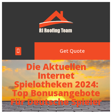
Get Quote
Die Aktuellen
Internet
Spielotheken 2024:
Top Bonusangebote
Für Deutsche Spieler