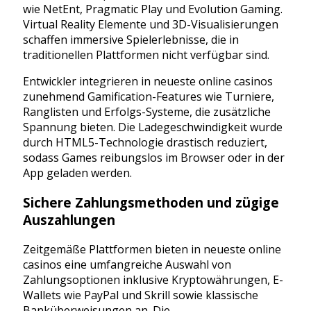
wie NetEnt, Pragmatic Play und Evolution Gaming.
Virtual Reality Elemente und 3D-Visualisierungen
schaffen immersive Spielerlebnisse, die in
traditionellen Plattformen nicht verfügbar sind.
Entwickler integrieren in neueste online casinos
zunehmend Gamification-Features wie Turniere,
Ranglisten und Erfolgs-Systeme, die zusätzliche
Spannung bieten. Die Ladegeschwindigkeit wurde
durch HTML5-Technologie drastisch reduziert,
sodass Games reibungslos im Browser oder in der
App geladen werden.
Sichere Zahlungsmethoden und zügige
Auszahlungen
Zeitgemäße Plattformen bieten in neueste online
casinos eine umfangreiche Auswahl von
Zahlungsoptionen inklusive Kryptowährungen, E-
Wallets wie PayPal und Skrill sowie klassische
Banküberweisungen an. Die