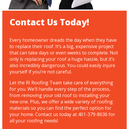
Contact Us Today!
Every homeowner dreads the day when they have
to replace their roof. It’s a big, expensive project
that can take days or even weeks to complete. Not
only is replacing your roof a huge hassle, but it’s
also incredibly dangerous. You could easily injure
yourself if you’re not careful.
Let the RI Roofing Team take care of everything
for you. We’ll handle every step of the process,
from removing your old roof to installing your
new one. Plus, we offer a wide variety of roofing
materials so you can find the perfect option for
your home. Contact us today at 401-379-8636 for
all your roofing needs!