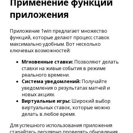
Применение функций
приложения
Приложение 1win предлагает множество
функций, которые делают процесс ставок
максимально удобным. Вот несколько
ключевых возможностей:
Мгновенные ставки:
Позволяют делать
ставки на живые события в режиме
реального времени.
Система уведомлений:
Получайте
уведомления о результатах матчей и
новых акциях.
Виртуальные игры:
Широкий выбор
виртуальных ставок, которые можно
делать в любое время.
Для успешного использования приложения
старайтесь регулярно проверять обновления,