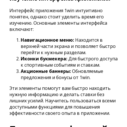
Интерфейс приложения 1win интуитивно
понятен, однако стоит уделить время его
изучению. Основные элементы интерфейса
включают:
Навигационное меню:
Находится в
верхней части экрана и позволяет быстро
перейти к нужным разделам.
Иконки букмекера:
Для быстрого доступа
к спортивным событиям и ставкам.
Акционные баннеры:
Обновляемые
предложения и бонусы от 1win.
Эти элементы помогут вам быстро находить
нужную информацию и делать ставки без
лишних усилий. Научитесь пользоваться всеми
доступными функциями для повышения
эффективности своего опыта в приложении.