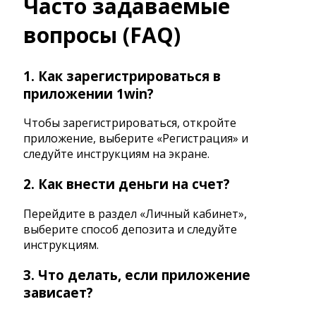
Часто задаваемые
вопросы (FAQ)
1. Как зарегистрироваться в
приложении 1win?
Чтобы зарегистрироваться, откройте
приложение, выберите «Регистрация» и
следуйте инструкциям на экране.
2. Как внести деньги на счет?
Перейдите в раздел «Личный кабинет»,
выберите способ депозита и следуйте
инструкциям.
3. Что делать, если приложение
зависает?