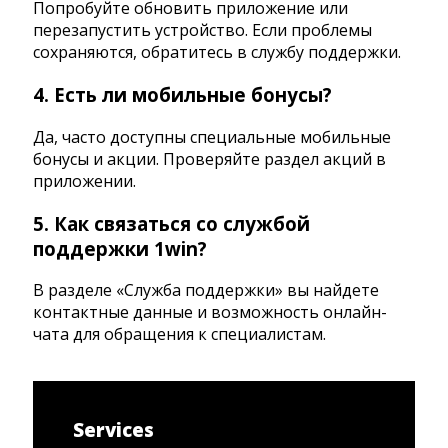
Попробуйте обновить приложение или
перезапустить устройство. Если проблемы
сохраняются, обратитесь в службу поддержки.
4. Есть ли мобильные бонусы?
Да, часто доступны специальные мобильные
бонусы и акции. Проверяйте раздел акций в
приложении.
5. Как связаться со службой
поддержки 1win?
В разделе «Служба поддержки» вы найдете
контактные данные и возможность онлайн-
чата для обращения к специалистам.
Services