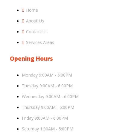
Home
About Us
Contact Us
Services Areas
Opening Hours
Monday 9:00AM - 6:00PM
Tuesday 9:00AM - 6:00PM
Wednesday 9:00AM - 6:00PM
Thursday 9:00AM - 6:00PM
Friday 9:00AM - 6:00PM
Saturday 1:00AM - 5:00PM