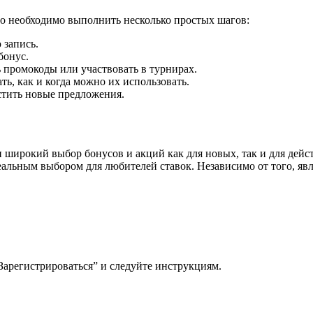
го необходимо выполнить несколько простых шагов:
 запись.
бонус.
ь промокоды или участвовать в турнирах.
ь, как и когда можно их использовать.
стить новые предложения.
и широкий выбор бонусов и акций как для новых, так и для дей
альным выбором для любителей ставок. Независимо от того, явл
“Зарегистрироваться” и следуйте инструкциям.