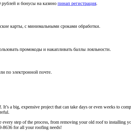
 рублей и бонусы на казино
пинап регистрация
.
вские карты, с минимальными сроками обработки.
ользовать промокоды и накапливать баллы лояльности.
или по электронной почте.
t’s a big, expensive project that can take days or even weeks to complet
reful.
 every step of the process, from removing your old roof to installing y
9-8636 for all your roofing needs!