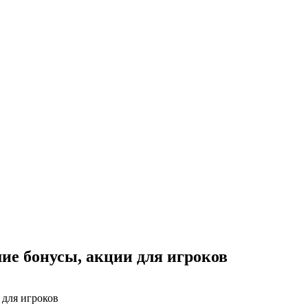
ие бонусы, акции для игроков
 для игроков