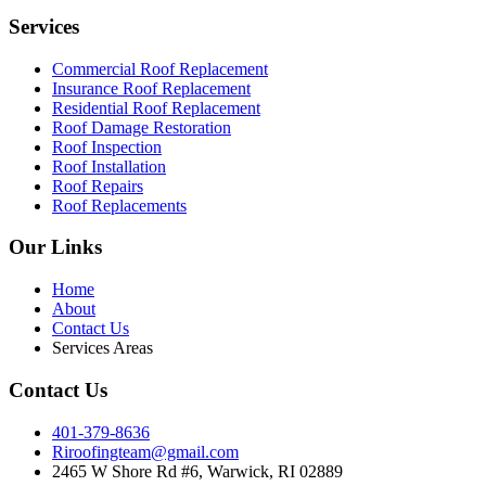
Services
Commercial Roof Replacement
Insurance Roof Replacement
Residential Roof Replacement
Roof Damage Restoration
Roof Inspection
Roof Installation
Roof Repairs
Roof Replacements
Our Links
Home
About
Contact Us
Services Areas
Contact Us
401-379-8636
Riroofingteam@gmail.com
2465 W Shore Rd #6, Warwick, RI 02889