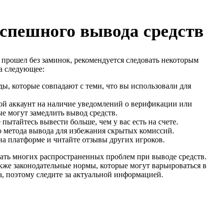
спешного вывода средств
 прошел без заминок, рекомендуется следовать некоторым
а следующее:
ды, которые совпадают с теми, что вы использовали для
вой аккаунт на наличие уведомлений о верификации или
ые могут замедлить вывод средств.
 пытайтесь вывести больше, чем у вас есть на счете.
о метода вывода для избежания скрытых комиссий.
а платформе и читайте отзывы других игроков.
ать многих распространенных проблем при выводе средств.
же законодательные нормы, которые могут варьироваться в
а, поэтому следите за актуальной информацией.