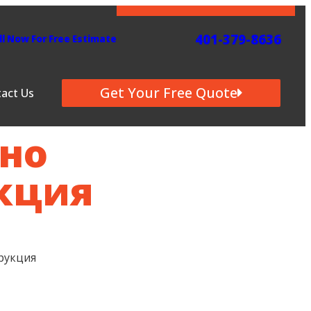
401-379-8636
Get Quote
ll Now For Free Estimate
6
Get Your Free Quote
act Us
ино
кция
рукция