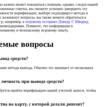
ко казино может показаться сложным, однако, следуя нашей
оженные советы, вы сможете успешно завершить эту
важности верификации, выборе подходящего метода и
с возникнут вопросы, вы также можете обратиться к
гр, например, к
игровому историкe Дэвиду Г. Шварцу
,
екомендациями. Помните, что информация и
спешному и безопасному игровому опыту.
аемые вопросы
ывод средств?
вами метода вывода. Обычно это занимает от нескольких
личность при выводе средств?
ебуется пройти верификацию вашей учетной записи, чтобы
тва на карту, с которой делали депозит?