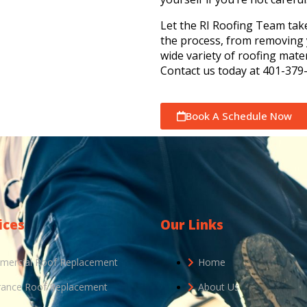
Let the RI Roofing Team take
the process, from removing y
wide variety of roofing mate
Contact us today at 401-379-
Book A Schedule Now
ices
Our Links
ercial Roof Replacement
Home
rance Roof Replacement
About Us