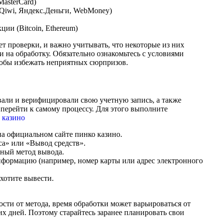
MasterCard)
Qiwi, Яндекс.Деньги, WebMoney)
ии (Bitcoin, Ethereum)
ет проверки, и важно учитывать, что некоторые из них
 на обработку. Обязательно ознакомьтесь с условиями
тобы избежать неприятных сюрпризов.
овали и верифицировали свою учетную запись, а также
перейти к самому процессу. Для этого выполните
 казино
на официальном сайте пинко казино.
са» или «Вывод средств».
ный метод вывода.
формацию (например, номер карты или адрес электронного
хотите вывести.
сти от метода, время обработки может варьироваться от
их дней. Поэтому старайтесь заранее планировать свои