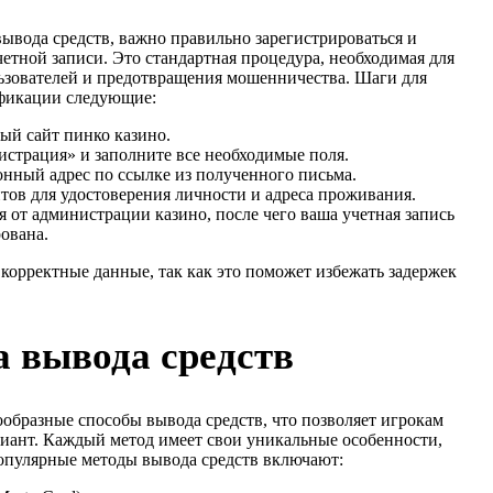
вывода средств, важно правильно зарегистрироваться и
тной записи. Это стандартная процедура, необходимая для
ьзователей и предотвращения мошенничества. Шаги для
фикации следующие:
ый сайт пинко казино.
страция» и заполните все необходимые поля.
нный адрес по ссылке из полученного письма.
тов для удостоверения личности и адреса проживания.
от администрации казино, после чего ваша учетная запись
ована.
 корректные данные, так как это поможет избежать задержек
 вывода средств
ообразные способы вывода средств, что позволяет игрокам
иант. Каждый метод имеет свои уникальные особенности,
опулярные методы вывода средств включают: