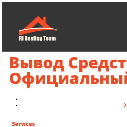
Home
About U
Вывод Средст
Официальный
Services