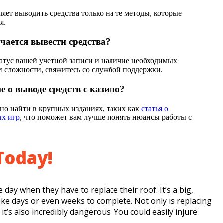
яет выводить средства только на те методы, которые
я.
учается вывести средства?
татус вашей учетной записи и наличие необходимых
 сложности, свяжитесь со службой поддержки.
 о выводе средств с казино?
но найти в крупных изданиях, таких как
статья о
ых игр
, что поможет вам лучше понять нюансы работы с
Today!
ay when they have to replace their roof. It’s a big,
ake days or even weeks to complete. Not only is replacing
it’s also incredibly dangerous. You could easily injure
.