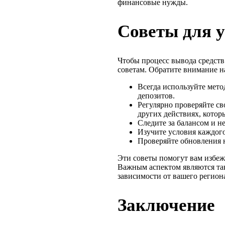
финансовые нужды.
Советы для у
Чтобы процесс вывода средств
советам. Обратите внимание н
Всегда используйте мето
депозитов.
Регулярно проверяйте с
других действиях, котор
Следите за балансом и не
Изучите условия каждог
Проверяйте обновления н
Эти советы помогут вам избеж
Важным аспектом являются так
зависимости от вашего регион
Заключение