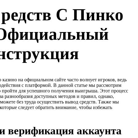
редств С Пинко
 Официальный
нструкция
 казино на официальном сайте часто волнует игроков, ведь
модействия с платформой. В данной статье мы рассмотрим
о пройти для успешного получения выигрыша. Этот процесс
за разнообразия доступных методов и правил, однако,
сможете без труда осуществить вывод средств. Также мы
которые следует обратить внимание, чтобы избежать
 и верификация аккаунта