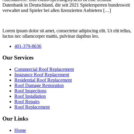
Datenbank in Deutschland, die seit 2021 Spielersperren bundesweit
verwaltet und Spieler bei allen lizenzierten Anbietern […]
Lorem ipsum dolor sit amet, consectetur adipiscing elit. Ut elit tellus,
luctus nec ullamcorper mattis, pulvinar dapibus leo.
401-379-8636
Our Services
Commercial Roof Replacement
Insurance Roof Replacement
Residential Roof Replacement
Roof Damage Restoration
Roof Inspections
Roof Installation
Roof Repairs
Roof Replacement
Our Links
Home