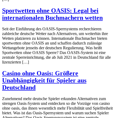
Sportwetten ohne OASIS: Legal bei
internationalen Buchmachern wetten
Seit der Einführung des OASIS-Sperrsystems recherchieren
zahlreiche deutsche Wetter nach Alternativen, um weiterhin ihre
Wetten platzieren zu können. Internationale Buchmacher bieten
sportwetten ohne OASIS an und schaffen dadurch zulässige
Wettangebote jenseits der deutschen Regulierung. Was heißt
Sportwetten ohne OASIS Sperre? Das OASIS-System ist eine
zentrale Sperreinrichtung, die ab Juli 2021 in Deutschland für alle
lizenzierten […]
Casino ohne Oasis: Größere
Unabhängigkeit für Spieler aus
Deutschland
Zunehmend mehr deutsche Spieler erkunden Alternativen zum
strengen Oasis-System und entdecken so die Vorzüge von casino
ohne oasis, das ihnen wesentlich mehr Flexibilität und Spielfreiheit
bietet. Was ist das Oasis-Sperrsystem und warum suchen Spieler
Alternativen? Das Oasis-Sperrungssystem ist eine zentrale