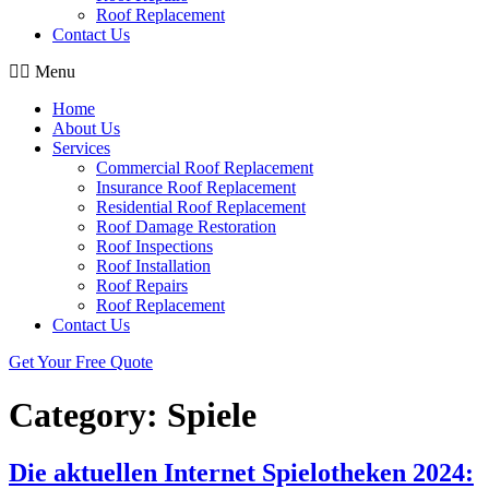
Roof Replacement
Contact Us
Menu
Home
About Us
Services
Commercial Roof Replacement
Insurance Roof Replacement
Residential Roof Replacement
Roof Damage Restoration
Roof Inspections
Roof Installation
Roof Repairs
Roof Replacement
Contact Us
Get Your Free Quote
Category:
Spiele
Die aktuellen Internet Spielotheken 2024: